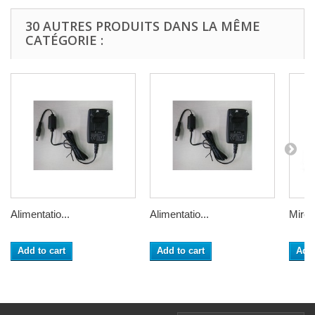
30 AUTRES PRODUITS DANS LA MÊME
CATÉGORIE :
Alimentatio...
Alimentatio...
Mire d
Add to cart
Add to cart
Add 