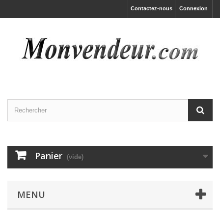
Contactez-nous
Connexion
Panier
(vide)
MENU