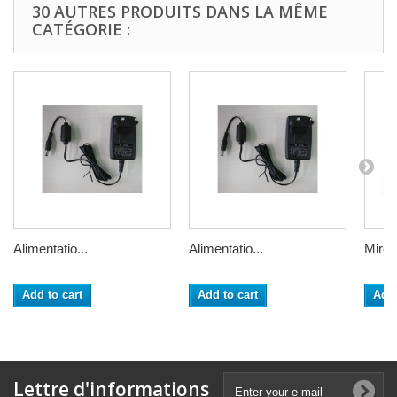
30 AUTRES PRODUITS DANS LA MÊME
CATÉGORIE :
Alimentatio...
Alimentatio...
Mire d
Add to cart
Add to cart
Add 
Lettre d'informations