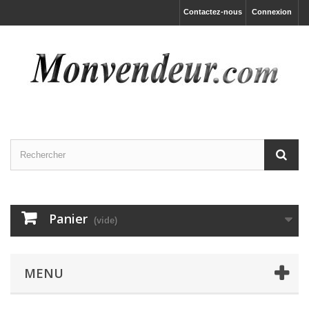
Contactez-nous
Connexion
Panier
(vide)
MENU