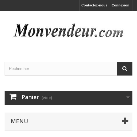
Contactez-nous
Connexion
Panier
(vide)
MENU