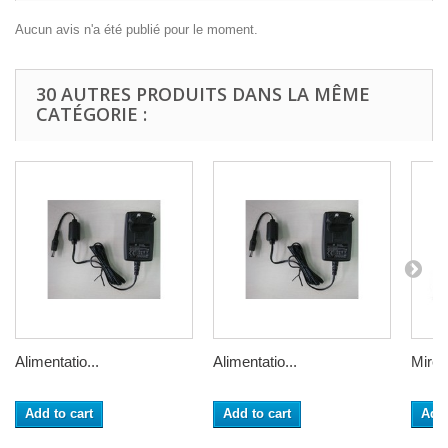
Aucun avis n'a été publié pour le moment.
30 AUTRES PRODUITS DANS LA MÊME
CATÉGORIE :
Alimentatio...
Alimentatio...
Mire d
Add to cart
Add to cart
Add 