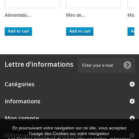
Alimentatio...
Mire de...
Micro
Add to cart
Add to cart
Add 
Lettre d'informations
Catégories
Informations
Mon compte
En poursuivant votre navigation sur ce site, vous acceptez
l’usage des Cookies sur votre navigateur.
Informations sur la boutique