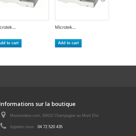
crotek...
Microtek...
Kit...
dd to cart
Add to cart
Add to ca
Informations sur la boutique
Monvendeur.com, 69410 Champagne au Mont D'or
Appelez-nous :
04 72 520 435