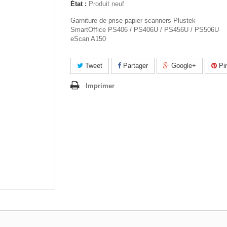
État :
Produit neuf
Garniture de prise papier scanners Plustek
SmartOffice PS406 / PS406U / PS456U / PS506U
eScan A150
Tweet
Partager
Google+
Pin
Imprimer