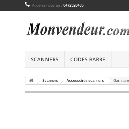
Appelez-nous au :
0472520435
SCANNERS
CODES BARRE
Scanners
Accessoires scanners
Garniture