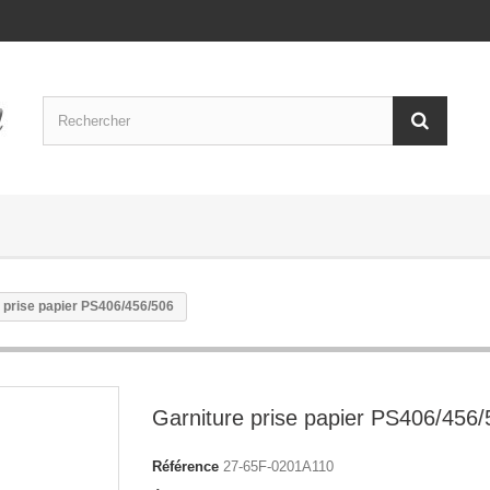
 prise papier PS406/456/506
Garniture prise papier PS406/456/
Référence
27-65F-0201A110