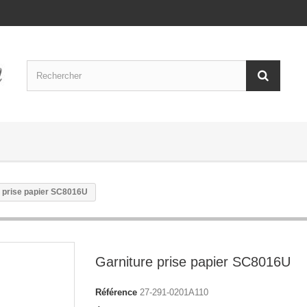
e prise papier SC8016U
Garniture prise papier SC8016U
Référence
27-291-0201A110