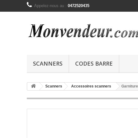
Appelez-nous au :
0472520435
SCANNERS
CODES BARRE
Scanners
Accessoires scanners
Garnitur