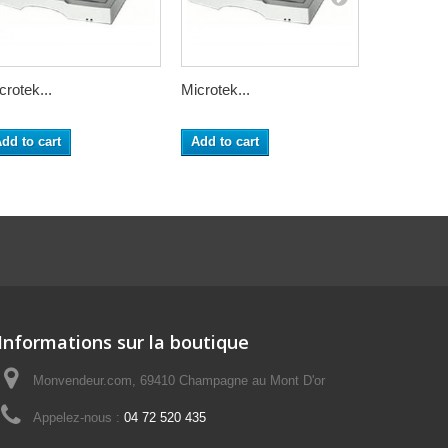
crotek...
Microtek...
Kit...
dd to cart
Add to cart
Add to ca
Informations sur la boutique
Monvendeur.com, 69410 Champagne au Mont D'or
Appelez-nous :
04 72 520 435