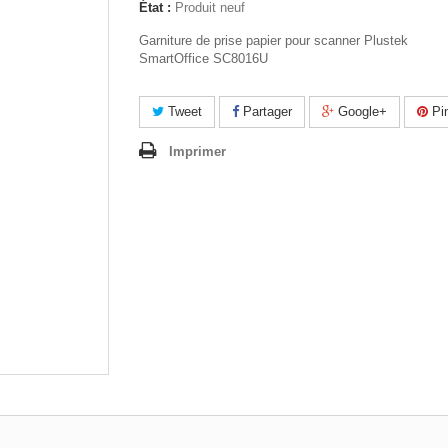
État :
Produit neuf
Garniture de prise papier pour scanner Plustek
SmartOffice SC8016U
Tweet
Partager
Google+
Pin
Imprimer