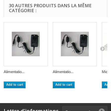
30 AUTRES PRODUITS DANS LA MÊME
CATÉGORIE :
Alimentatio...
Alimentatio...
Micro
Add to cart
Add to cart
Add 