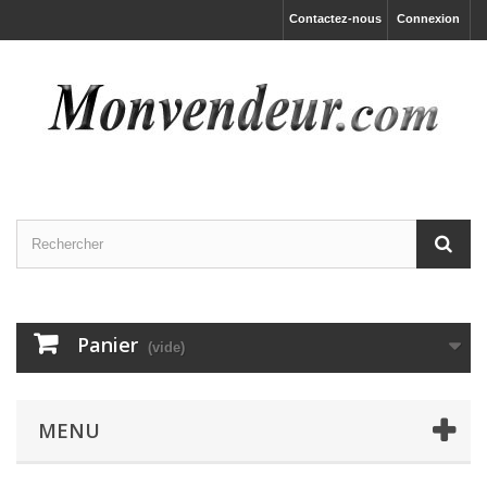
Contactez-nous
Connexion
Panier
(vide)
MENU