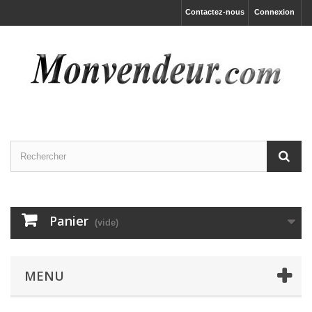
Contactez-nous
Connexion
Panier
(vide)
MENU