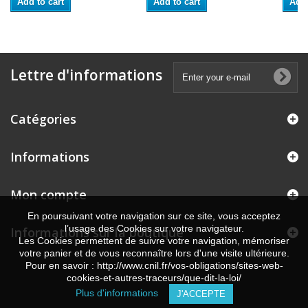
Add to cart
Add to cart
Add 
Lettre d'informations
Catégories
Informations
Mon compte
En poursuivant votre navigation sur ce site, vous acceptez
l’usage des Cookies sur votre navigateur.
Informations sur la boutique
Les Cookies permettent de suivre votre navigation, mémoriser
votre panier et de vous reconnaître lors d'une visite ultérieure.
Pour en savoir : http://www.cnil.fr/vos-obligations/sites-web-
cookies-et-autres-traceurs/que-dit-la-loi/
Plus d'informations
J'ACCEPTE