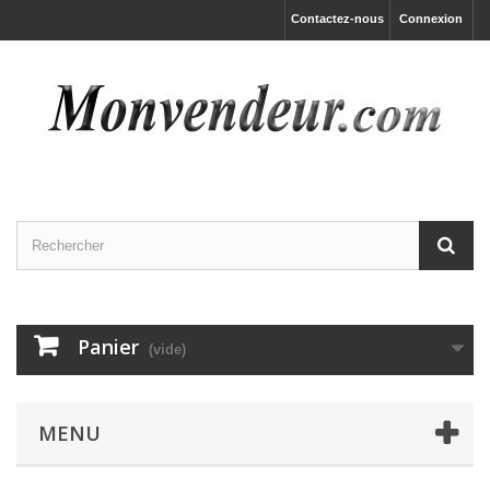
Contactez-nous
Connexion
Panier
(vide)
MENU