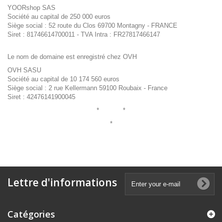
YOORshop SAS
Société au capital de 250 000 euros
Siège social : 52 route du Clos 69700 Montagny - FRANCE
Siret : 81746614700011 - TVA Intra : FR27817466147
Le nom de domaine est enregistré chez
OVH
OVH SASU
Société au capital de 10 174 560 euros
Siège social : 2 rue Kellermann 59100 Roubaix - France
Siret : 42476141900045
* *
*
Lettre d'informations
Catégories