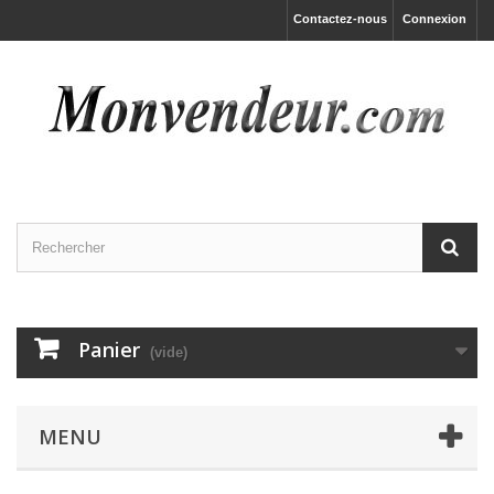
Contactez-nous
Connexion
Panier
(vide)
MENU