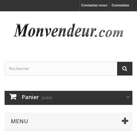
Contactez-nous
Connexion
Panier
(vide)
MENU