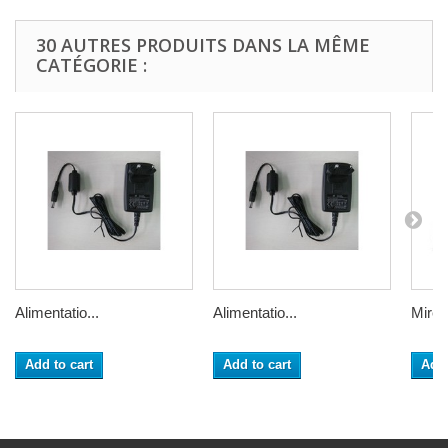
30 AUTRES PRODUITS DANS LA MÊME
CATÉGORIE :
Alimentatio...
Alimentatio...
Mire d
Add to cart
Add to cart
Add 