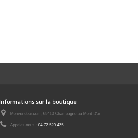
Informations sur la boutique
Monvendeur.com, 69410 Champagne au Mont D'or
Appelez-nous :
04 72 520 435