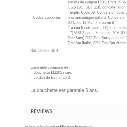
étendu de coupon UCC, Code ISS
GS1-128, ISBT 128, concaténation 
Trioptic Code 39, Conversion code 
Codes supportés
pharmaceutique italien), Conversio
93 Code 11 Matrix 2 parmi 5
2 parmi 5 entrelacé (ITF) 2 parmi 5
- 7) MSI 2 parmi 5 chinois IATA 1D 
DataBars) GS1 DataBar y compris 
DataBar limité, GS1 DataBar étend
Réf. LI2208-USB
Ensemble composé de :
- douchette LI2203 noire.
- cordon de liaison USB.
La douchette est garantie 5 ans.
REVIEWS
Aucun avis n'a été publié pour le moment.