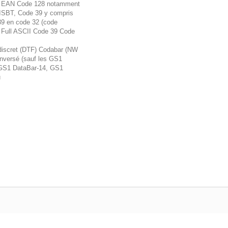
N EAN Code 128 notamment
ISBT, Code 39 y compris
39 en code 32 (code
n Full ASCII Code 39 Code
 discret (DTF) Codabar (NW
inversé (sauf les GS1
GS1 DataBar-14, GS1
u