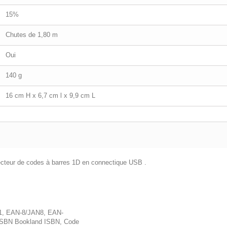
15%
Chutes de 1,80 m
Oui
140 g
16 cm H x 6,7 cm l x 9,9 cm L
cteur de codes à barres 1D en connectique USB .
, EAN-8/JAN8, EAN-
ISBN Bookland ISBN, Code