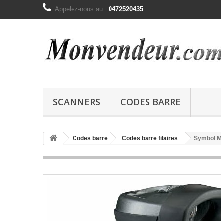
Appelez-nous au :
0472520435
SCANNERS
CODES BARRE
Codes barre
Codes barre filaires
Symbol M