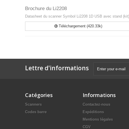
Brochure du Li2208
Datasheet du scanner Symbol Li2208 1D USB avec stand (kit
Téléchargement (420.33k)
Lettre d'informations
Catégories
Informations
Scanners
Contactez-nous
Codes barre
Expéditions
Mentions légales
CGV