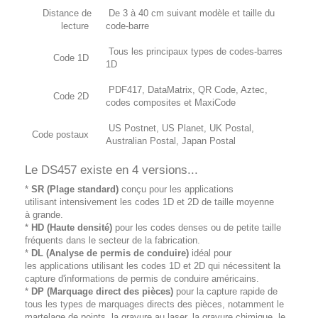
Distance de
De 3 à 40 cm suivant modèle et taille du
lecture
code-barre
Tous les principaux types de codes-barres
Code 1D
1D
PDF417, DataMatrix, QR Code, Aztec,
Code 2D
codes composites et MaxiCode
US Postnet, US Planet, UK Postal,
Code postaux
Australian Postal, Japan Postal
Le DS457 existe en 4 versions...
*
SR (Plage standard)
conçu pour les applications
utilisant intensivement les codes 1D et 2D de taille moyenne
à grande.
*
HD (Haute densité)
pour les codes denses ou de petite taille
fréquents dans le secteur de la fabrication.
*
DL (Analyse de permis de conduire)
idéal pour
les applications utilisant les codes 1D et 2D qui nécessitent la
capture d'informations de permis de conduire américains.
*
DP (Marquage direct des pièces)
pour la capture rapide de
tous les types de marquages directs des pièces, notamment le
martelage de points, la gravure au laser, la gravure chimique, le