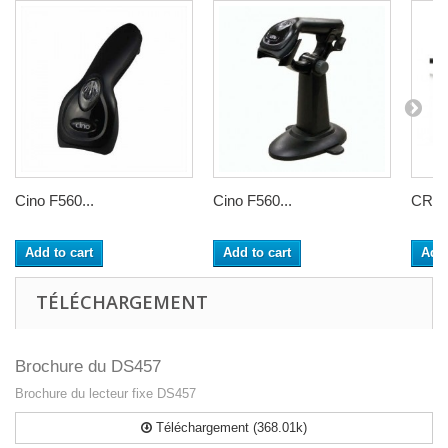
Cino F560...
Cino F560...
CR1
Add to cart
Add to cart
Add 
TÉLÉCHARGEMENT
Brochure du DS457
Brochure du lecteur fixe DS457
Téléchargement (368.01k)