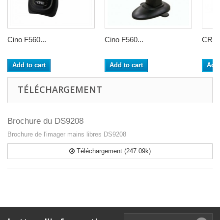
Cino F560...
Cino F560...
CR1
Add to cart
Add to cart
Add 
TÉLÉCHARGEMENT
Brochure du DS9208
Brochure de l'imager mains libres DS9208
Téléchargement (247.09k)