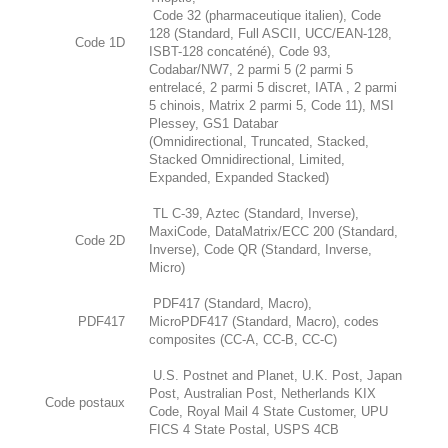
Code 32 (pharmaceutique italien), Code
128 (Standard, Full ASCII, UCC/EAN-128,
Code 1D
ISBT-128 concaténé), Code 93,
Codabar/NW7, 2 parmi 5 (2 parmi 5
entrelacé, 2 parmi 5 discret, IATA , 2 parmi
5 chinois, Matrix 2 parmi 5, Code 11), MSI
Plessey, GS1 Databar
(Omnidirectional, Truncated, Stacked,
Stacked Omnidirectional, Limited,
Expanded, Expanded Stacked)
TL C-39, Aztec (Standard, Inverse),
MaxiCode, DataMatrix/ECC 200 (Standard,
Code 2D
Inverse), Code QR (Standard, Inverse,
Micro)
PDF417 (Standard, Macro),
PDF417
MicroPDF417 (Standard, Macro), codes
composites (CC-A, CC-B, CC-C)
U.S. Postnet and Planet, U.K. Post, Japan
Post, Australian Post, Netherlands KIX
Code postaux
Code, Royal Mail 4 State Customer, UPU
FICS 4 State Postal, USPS 4CB