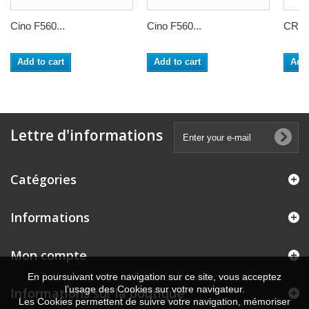
Cino F560...
Cino F560...
CR1
Add to cart
Add to cart
Add 
Lettre d'informations
Catégories
Informations
Mon compte
En poursuivant votre navigation sur ce site, vous acceptez
l’usage des Cookies sur votre navigateur.
Informations sur la boutique
Les Cookies permettent de suivre votre navigation, mémoriser