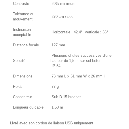
Contraste
20% minimum
Tolérance au
270 cm / sec
mouvement
Inclinaison
Horizontale : 42.4°, Verticale : 33°
acceptable
Distance focale
127 mm
Plusieurs chutes successives d'une
Solidité
hauteur de 1,5 m sur sol béton.
IP 54
Dimensions
73 mm L x 51 mm W x 26 mm H
Poids
77 g
Connecteur
Sub-D 15 broches
Longueur du câble
1.50 m
Livré avec son cordon de liaison USB uniquement.