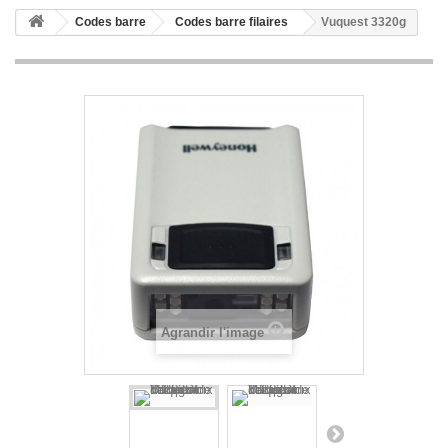
Codes barre
Codes barre filaires
Vuquest 3320g
Agrandir l'image