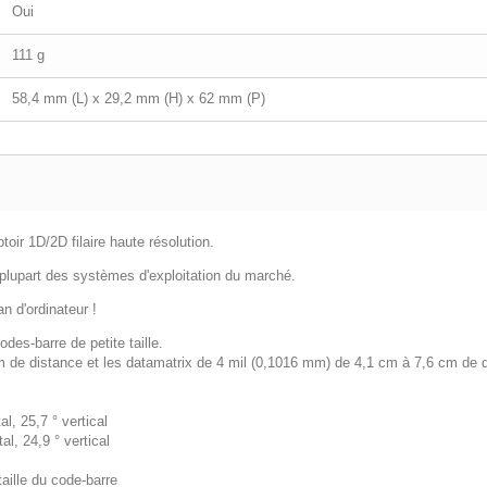
Oui
111 g
58,4 mm (L) x 29,2 mm (H) x 62 mm (P)
ir 1D/2D filaire haute résolution.
plupart des systèmes d'exploitation du marché.
n d'ordinateur !
odes-barre de petite taille.
cm de distance et les datamatrix de 4 mil (0,1016 mm) de 4,1 cm à 7,6 cm de 
l, 25,7 ° vertical
l, 24,9 ° vertical
aille du code-barre