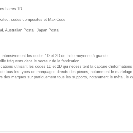
des-barres 1D
ztec, codes composites et MaxiCode
l, Australian Postal, Japan Postal
nt intensivement les codes 1D et 2D de taille moyenne à grande.
lle fréquents dans le secteur de la fabrication.
ications utilisant les codes 1D et 2D qui nécessitent la capture d'information
 de tous les types de marquages directs des pièces, notamment le martelage de
ure des marques sur pratiquement tous les supports, notamment le métal, le ca