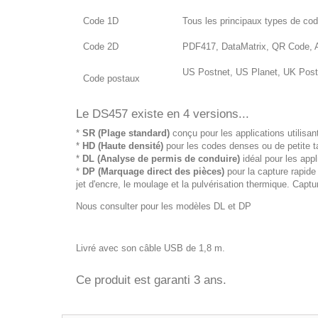
Code 1D
Tous les principaux types de co
Code 2D
PDF417, DataMatrix, QR Code, A
US Postnet, US Planet, UK Posta
Code postaux
Le DS457 existe en 4 versions...
*
SR (Plage standard)
conçu pour les applications utilisa
*
HD (Haute densité)
pour les codes denses ou de petite tai
*
DL (Analyse de permis de conduire)
idéal pour les appl
*
DP (Marquage direct des pièces)
pour la capture rapide
jet d'encre, le moulage et la pulvérisation thermique. Capt
Nous consulter pour les modèles DL et DP
Livré avec son câble USB de 1,8 m.
Ce produit est garanti 3 ans.