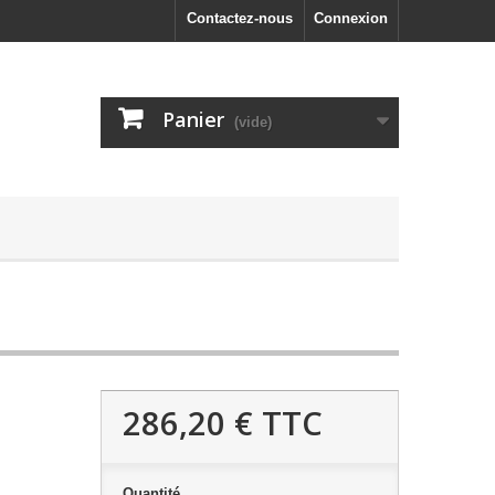
Contactez-nous
Connexion
Panier
(vide)
286,20 €
TTC
Quantité