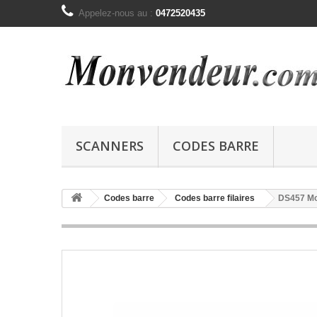
Appelez-nous au :
0472520435
SCANNERS
CODES BARRE
Codes barre
Codes barre filaires
DS457 Mo