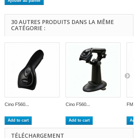
Ajouter au panier
30 AUTRES PRODUITS DANS LA MÊME
CATÉGORIE :
Cino F560...
Cino F560...
FM480
Add to cart
Add to cart
Add 
TÉLÉCHARGEMENT