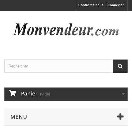
Contactez-nous
Connexion
Panier
(vide)
MENU