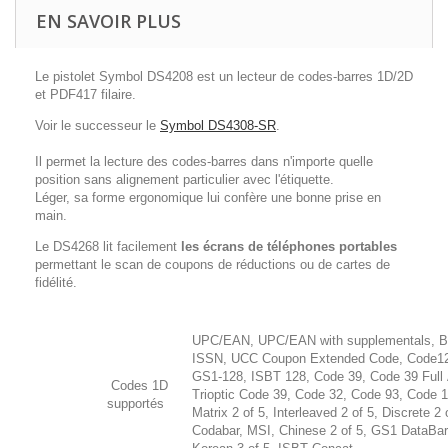
EN SAVOIR PLUS
Le pistolet Symbol DS4208 est un lecteur de codes-barres 1D/2D
et PDF417 filaire.
Voir le successeur le
Symbol DS4308-SR
.
Il permet la lecture des codes-barres dans n'importe quelle
position sans alignement particulier avec l'étiquette.
Léger, sa forme ergonomique lui confère une bonne prise en
main.
Le DS4268 lit facilement
les écrans de téléphones portables
permettant le scan de coupons de réductions ou de cartes de
fidélité.
UPC/EAN, UPC/EAN with supplementals, B
ISSN, UCC Coupon Extended Code, Code1
GS1-128, ISBT 128, Code 39, Code 39 Full 
Codes 1D
Trioptic Code 39, Code 32, Code 93, Code 1
supportés
Matrix 2 of 5, Interleaved 2 of 5, Discrete 2 
Codabar, MSI, Chinese 2 of 5, GS1 DataBar 