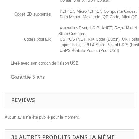
Korean 3 of 5, ISBT Concat
PDF417, MicroPDF417, Composite Codes, 
Codes 2D supportés
Data Matrix, Maxicode, QR Code, MicroQR,
Australian Post, US PLANET, Royal Mail 4
State Customer,
Codes postaux
US POSTNET, KIX Code (Dutch), UK Posta
Japan Post, UPU 4 State Postal FICS (Post
USPS 4 State Postal (Post US3)
Livré avec son cordon de liaison USB.
Garantie 5 ans
REVIEWS
Aucun avis n'a été publié pour le moment.
30 AUTRES PRODUITS DANS LA MÊME