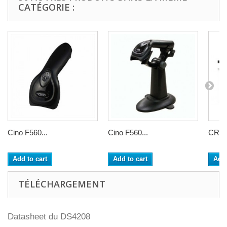
CATÉGORIE :
Cino F560...
Cino F560...
CR1
Add to cart
Add to cart
Add 
TÉLÉCHARGEMENT
Datasheet du DS4208