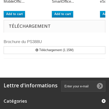
MobileOffic...
SmartOffice...
eSca
Add to cart
Add to cart
Add 
TÉLÉCHARGEMENT
Brochure du PS388U
Téléchargement (1.15M)
Lettre d'informations
Catégories