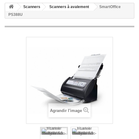
Scanners
Scanners à avalement
SmartOffice
PS388U
Agrandir l'image