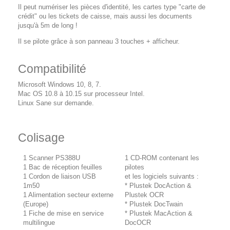
Il peut numériser les pièces d'identité, les cartes type "carte de
crédit" ou les tickets de caisse, mais aussi les documents
jusqu'à 5m de long !
Il se pilote grâce à son panneau 3 touches + afficheur.
Compatibilité
Microsoft Windows 10, 8, 7.
Mac OS 10.8 à 10.15 sur processeur Intel.
Linux Sane sur demande.
Colisage
1 Scanner PS388U
1 CD-ROM contenant les
1 Bac de réception feuilles
pilotes
1 Cordon de liaison USB
et les logiciels suivants :
1m50
* Plustek DocAction &
1 Alimentation secteur externe
Plustek OCR
(Europe)
* Plustek DocTwain
1 Fiche de mise en service
* Plustek MacAction &
multilingue
DocOCR