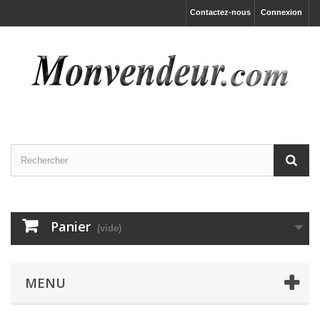
Contactez-nous
Connexion
Panier
(vide)
MENU