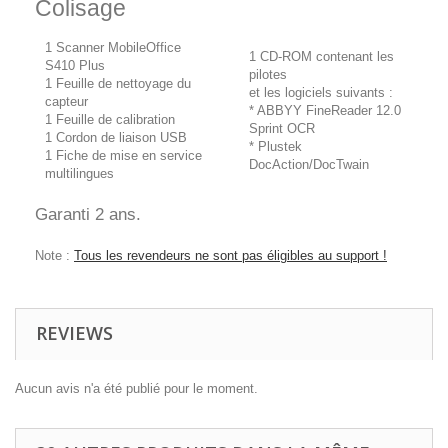
Colisage
1 Scanner MobileOffice
1 CD-ROM contenant les
S410 Plus
pilotes
1 Feuille de nettoyage du
et les logiciels suivants :
capteur
* ABBYY FineReader 12.0
1 Feuille de calibration
Sprint OCR
1 Cordon de liaison USB
* Plustek
1 Fiche de mise en service
DocAction/DocTwain
multilingues
Garanti 2 ans.
Note :
Tous les revendeurs ne sont pas éligibles au support !
REVIEWS
Aucun avis n'a été publié pour le moment.