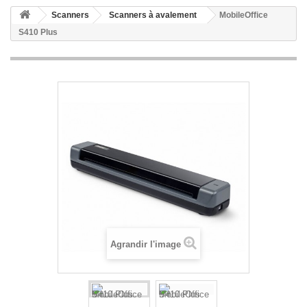
Scanners
Scanners à avalement
MobileOffice
S410 Plus
Agrandir l'image