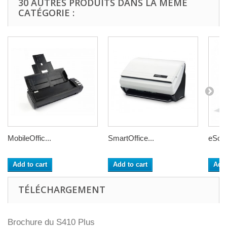
30 AUTRES PRODUITS DANS LA MÊME
CATÉGORIE :
MobileOffic...
SmartOffice...
eSca
Add to cart
Add to cart
Add 
TÉLÉCHARGEMENT
Brochure du S410 Plus