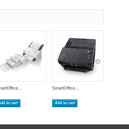
artOffice...
SmartOffice...
MobileOffic
dd to cart
Add to cart
Add to ca