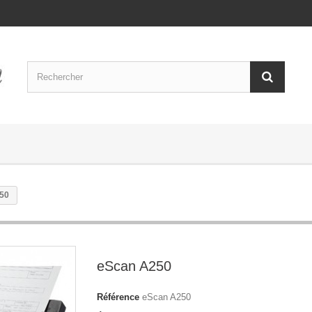
50
eScan A250
Référence
eScan A250