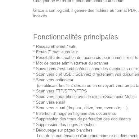
Chargeur de 50 feuilles pour une bonne autonomie.
Grace à son logiciel, il génère des fichiers au format PD
indexés.
Fonctionnalités principales
* Réseau ethernet / wifi
* Ecran 7" tactile couleur
* Possibilité de création de raccourcis pour numériser et tra
* Mot de passe administrateur du scanner
* Sauvegarde/restauration/duplication des raccourcis entre
* Scan vers clef USB : Scannez directement vos documen
* Scan vers ordinateur
(en utilisant le client eScan ou en envoyant vers un par
* Scan vers FTP/SFTP/FTPS
* Scan vers smartphone avec le client eScan pour Mobile
* Scan vers email
* Scan vers cloud (dropbox, drive, box, evernote, ...)
* Insertion d'image en filigrane des documents
* Suppression des trous de perforation des documents
* Suppression des pages blanches
* Découpage sur pages blanches
Lors de la numérisation d'un grand nombre de documents, 