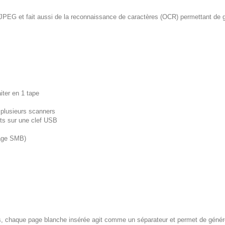
F, JPEG et fait aussi de la reconnaissance de caractères (OCR) permettant d
iter en 1 tape
 plusieurs scanners
ts sur une clef USB
tage SMB)
chaque page blanche insérée agit comme un séparateur et permet de générer a