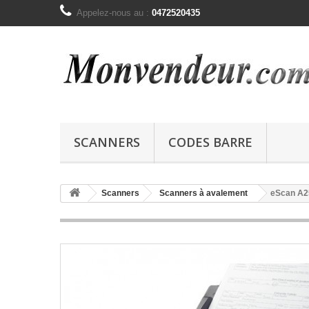
Appelez-nous au :
0472520435
SCANNERS
CODES BARRE
Scanners
Scanners à avalement
eScan A2