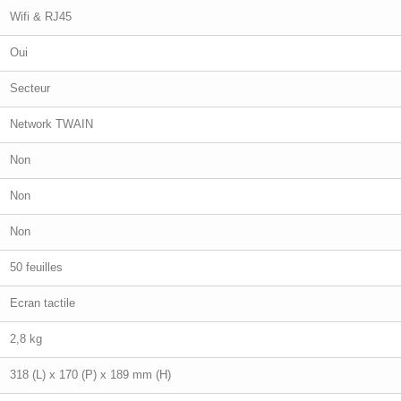
Wifi & RJ45
Oui
Secteur
Network TWAIN
Non
Non
Non
50 feuilles
Ecran tactile
2,8 kg
318 (L) x 170 (P) x 189 mm (H)