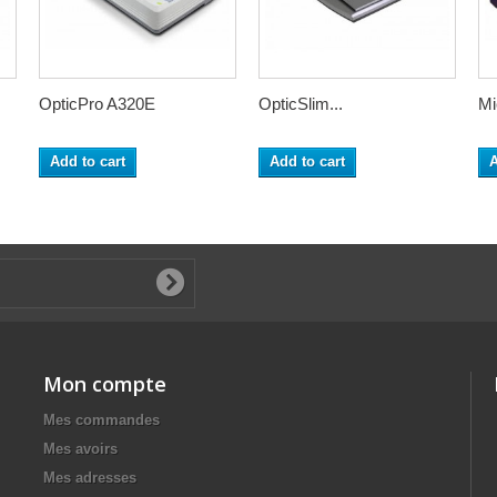
OpticPro A320E
OpticSlim...
Mi
Add to cart
Add to cart
A
Mon compte
Mes commandes
Mes avoirs
Mes adresses