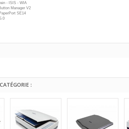
wain - ISIS - WIA
 Button Manager V2
PaperPort SE14
5.0
CATÉGORIE :