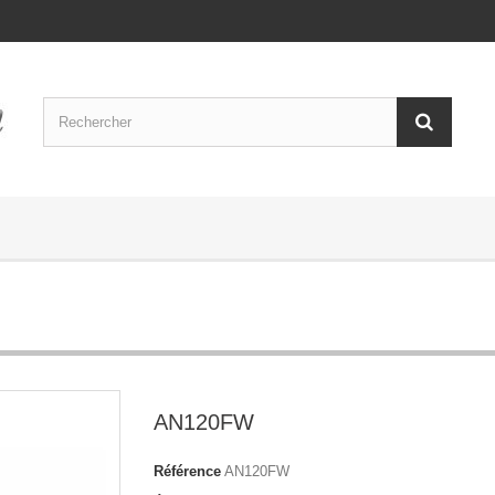
AN120FW
Référence
AN120FW