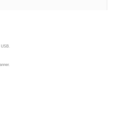
f USB.
anner.