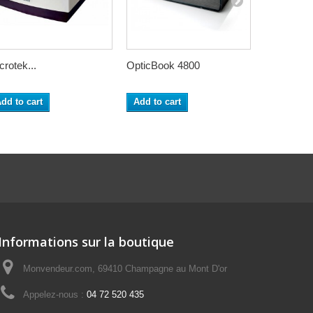
crotek...
OpticBook 4800
OpticSlim
dd to cart
Add to cart
Add to ca
Informations sur la boutique
Monvendeur.com, 69410 Champagne au Mont D'or
Appelez-nous :
04 72 520 435