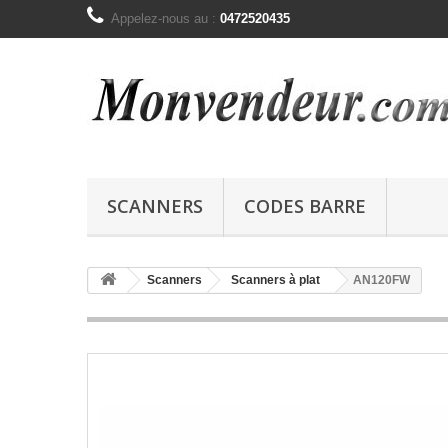
Appelez-nous au :
0472520435
SCANNERS
CODES BARRE
Scanners
Scanners à plat
AN120FW