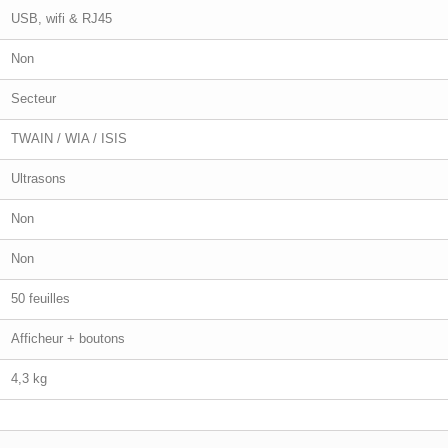
USB, wifi & RJ45
Non
Secteur
TWAIN / WIA / ISIS
Ultrasons
Non
Non
50 feuilles
Afficheur + boutons
4,3 kg