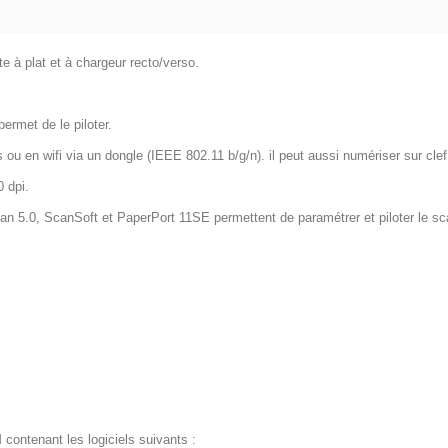
 à plat et à chargeur recto/verso.
ermet de le piloter.
ou en wifi via un dongle (IEEE 802.11 b/g/n). il peut aussi numériser sur cle
 dpi.
Scan 5.0, ScanSoft et PaperPort 11SE permettent de paramétrer et piloter le sc
ontenant les logiciels suivants :