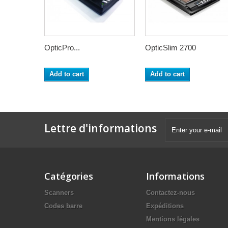
OpticPro...
OpticSlim 2700
Add to cart
Add to cart
Lettre d'informations
Catégories
Informations
Scanners
Contactez-nous
Codes barre
Expéditions
Mentions légales