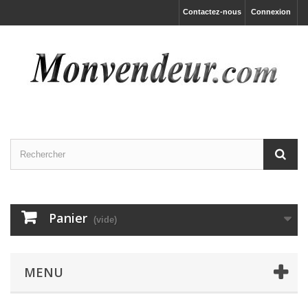
Contactez-nous
Connexion
Panier
(vide)
MENU