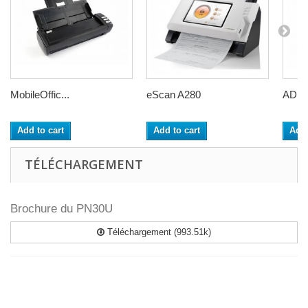
MobileOffic...
eScan A280
AD12
Add to cart
Add to cart
Add 
TÉLÉCHARGEMENT
Brochure du PN30U
Téléchargement (993.51k)