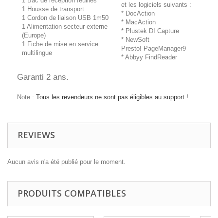
1 Bac de réception feuilles
et les logiciels suivants :
1 Housse de transport
* DocAction
1 Cordon de liaison USB 1m50
* MacAction
1 Alimentation secteur externe
* Plustek DI Capture
(Europe)
* NewSoft
1 Fiche de mise en service
Presto! PageManager9
multilingue
* Abbyy FindReader
Garanti 2 ans.
Note :
Tous les revendeurs ne sont pas éligibles au support !
REVIEWS
Aucun avis n'a été publié pour le moment.
PRODUITS COMPATIBLES