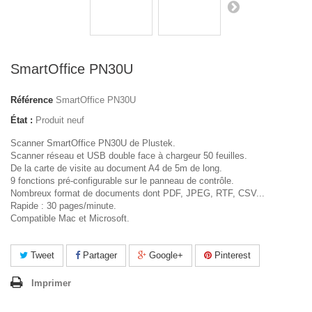
SmartOffice PN30U
Référence
SmartOffice PN30U
État :
Produit neuf
Scanner SmartOffice PN30U de Plustek.
Scanner réseau et USB double face à chargeur 50 feuilles.
De la carte de visite au document A4 de 5m de long.
9 fonctions pré-configurable sur le panneau de contrôle.
Nombreux format de documents dont PDF, JPEG, RTF, CSV...
Rapide : 30 pages/minute.
Compatible Mac et Microsoft.
Tweet
Partager
Google+
Pinterest
Imprimer