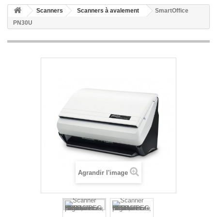
Scanners
Scanners à avalement
SmartOffice
PN30U
Agrandir l'image