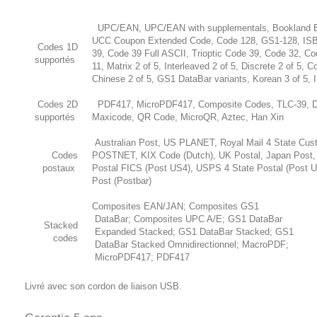
UPC/EAN, UPC/EAN with supplementals, Bookland 
UCC Coupon Extended Code, Code 128, GS1-128, IS
Codes 1D
39, Code 39 Full ASCII, Trioptic Code 39, Code 32, C
supportés
11, Matrix 2 of 5, Interleaved 2 of 5, Discrete 2 of 5, 
Chinese 2 of 5, GS1 DataBar variants, Korean 3 of 5,
Codes 2D
PDF417, MicroPDF417, Composite Codes, TLC-39, Da
supportés
Maxicode, QR Code, MicroQR, Aztec, Han Xin
Australian Post, US PLANET, Royal Mail 4 State Cus
Codes
POSTNET, KIX Code (Dutch), UK Postal, Japan Post,
postaux
Postal FICS (Post US4), USPS 4 State Postal (Post 
Post (Postbar)
Composites EAN/JAN; Composites GS1
DataBar; Composites UPC A/E; GS1 DataBar
Stacked
Expanded Stacked; GS1 DataBar Stacked; GS1
codes
DataBar Stacked Omnidirectionnel; MacroPDF;
MicroPDF417; PDF417
Livré avec son cordon de liaison USB.