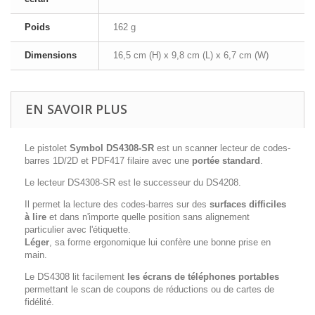
Poids
162 g
Dimensions
16,5 cm (H) x 9,8 cm (L) x 6,7 cm (W)
EN SAVOIR PLUS
Le pistolet
Symbol DS4308-SR
est un scanner lecteur de codes-
barres 1D/2D et PDF417 filaire avec une
portée standard
.
Le lecteur DS4308-SR est le successeur du DS4208.
Il permet la lecture des codes-barres sur des
surfaces difficiles
à lire
et dans n'importe quelle position sans alignement
particulier avec l'étiquette.
Léger
, sa forme ergonomique lui confère une bonne prise en
main.
Le DS4308 lit facilement
les écrans de téléphones portables
permettant le scan de coupons de réductions ou de cartes de
fidélité.