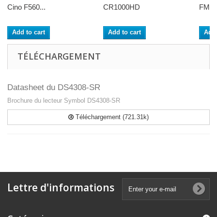
Cino F560...
CR1000HD
FM480
Add to cart
Add to cart
Add 
TÉLÉCHARGEMENT
Datasheet du DS4308-SR
Brochure du lecteur Symbol DS4308-SR
Téléchargement (721.31k)
Lettre d'informations