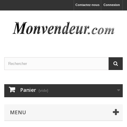
Contactez-nous
Connexion
Panier
(vide)
MENU