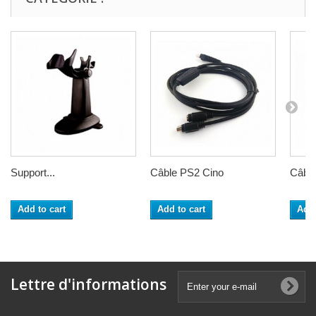
Support...
Câble PS2 Cino
Câble
Add to cart
Add to cart
Add 
Lettre d'informations