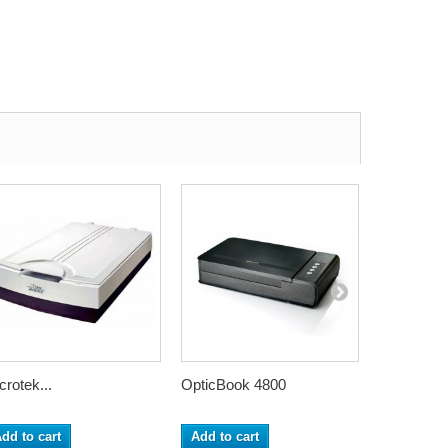
crotek...
OpticBook 4800
OpticSlim
dd to cart
Add to cart
Add to ca