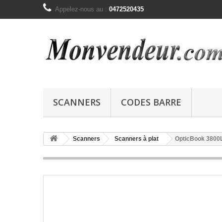
Appelez-nous au :
0472520435
SCANNERS
CODES BARRE
Scanners
Scanners à plat
OpticBook 3800