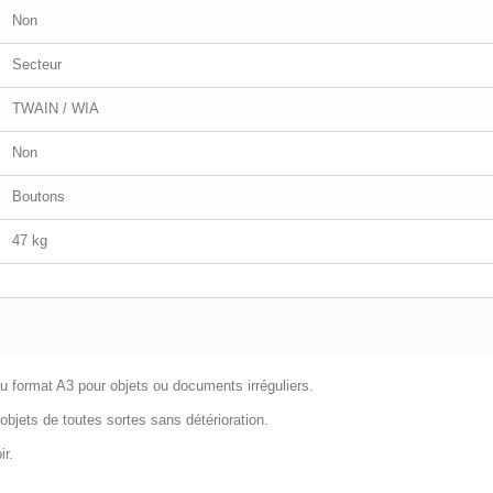
Non
Secteur
TWAIN / WIA
Non
Boutons
47 kg
u format A3
pour
objets ou documents irréguliers
.
'objets de toutes sortes sans détérioration.
ir.