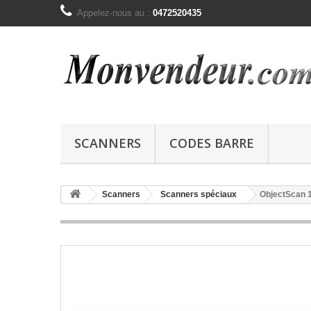
Appelez-nous au :
0472520435
SCANNERS
CODES BARRE
Scanners
Scanners spéciaux
ObjectScan 