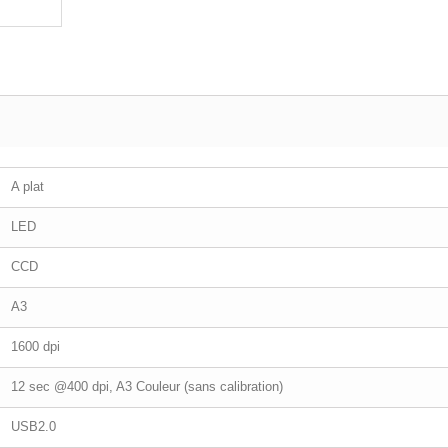
A plat
LED
CCD
A3
1600 dpi
12 sec @400 dpi, A3 Couleur (sans calibration)
USB2.0