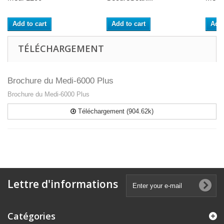
Add to cart
Add to cart
Add 
TÉLÉCHARGEMENT
Brochure du Medi-6000 Plus
Brochure du Medi-6000 Plus
Téléchargement (904.62k)
Lettre d'informations
Catégories