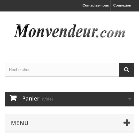
Contactez-nous
Connexion
Panier
(vide)
MENU