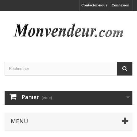
Contactez-nous
Connexion
Panier
(vide)
MENU