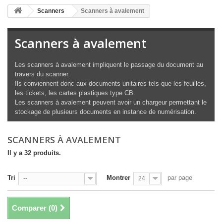
Scanners
Scanners à avalement
Scanners à avalement
Les scanners à avalement impliquent le passage du document au
travers du scanner.
Ils conviennent donc aux documents unitaires tels que les feuilles,
les tickets, les cartes plastiques type CB.
Les scanners à avalement peuvent avoir un chargeur permettant le
stockage de plusieurs documents en instance de numérisation.
SCANNERS À AVALEMENT
Il y a 32 produits.
Tri
Montrer
par page
--
24
Comparer (
0
)