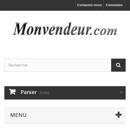
Contactez-nous
Connexion
Panier
(vide)
MENU