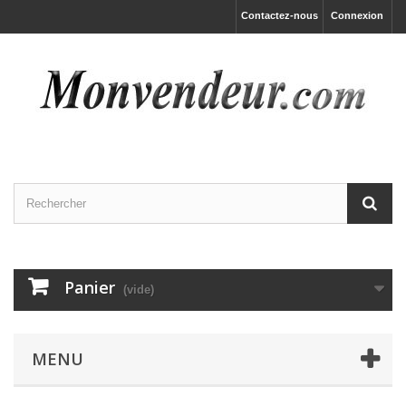
Contactez-nous
Connexion
Panier
(vide)
MENU